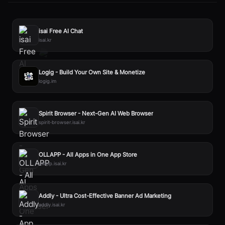
isai Free AI Chat
isai.kr
Logig - Build Your Own Site & Monetize
logig.im
Spirit Browser - Next-Gen AI Web Browser
spirit-browser.isai.kr
OLLAPP - All Apps in One App Store
ollapp.isai.kr
Addly - Ultra Cost-Effective Banner Ad Marketing
addly.isai.kr